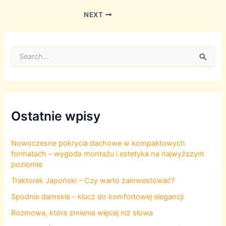
Post
NEXT
navigation
S
e
a
r
c
h
f
Ostatnie wpisy
o
r
:
Nowoczesne pokrycia dachowe w kompaktowych
formatach – wygoda montażu i estetyka na najwyższym
poziomie
Traktorek Japoński – Czy warto zainwestować?
Spodnie damskie – klucz do komfortowej elegancji
Rozmowa, która zmienia więcej niż słowa