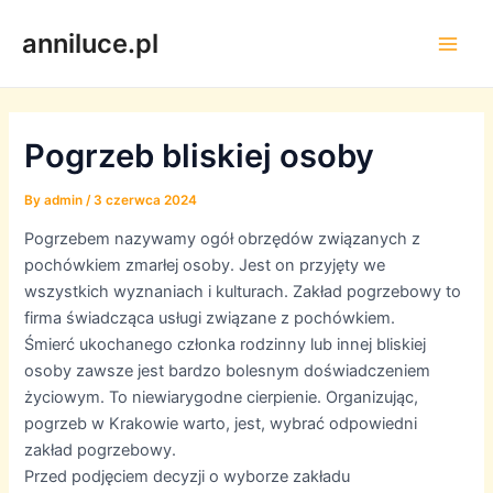
Skip
anniluce.pl
to
Main
content
Men
Pogrzeb bliskiej osoby
By
admin
/
3 czerwca 2024
Pogrzebem nazywamy ogół obrzędów związanych z
pochówkiem zmarłej osoby. Jest on przyjęty we
wszystkich wyznaniach i kulturach. Zakład pogrzebowy to
firma świadcząca usługi związane z pochówkiem.
Śmierć ukochanego członka rodzinny lub innej bliskiej
osoby zawsze jest bardzo bolesnym doświadczeniem
życiowym. To niewiarygodne cierpienie. Organizując,
pogrzeb w Krakowie warto, jest, wybrać odpowiedni
zakład pogrzebowy.
Przed podjęciem decyzji o wyborze zakładu