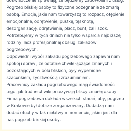
doświadczenie sprawiają, że będziemy zadowoleni z usług.
Pogrzeb bliskiej osoby to fizyczne pożegnanie ze zmarłą
osobą. Emocje, jakie nam towarzyszą to rozpacz, otępienie
emocjonalne, odrętwienie, pustkę, tęsknotę,
dezorganizację, odrętwienie, płacz, bunt, żal i szok.
Potrzebujemy w tych dniach nie tylko wsparcia najbliższej
rodziny, lecz profesjonalnej obsługi zakładów
pogrzebowych.
Odpowiedni wybór zakładu pogrzebowego zapewni nam
spokój i sprawi, że ostatnie chwile łączące zmarłych i
pozostających w bólu bliskich, były wypełnione
szacunkiem, życzliwością i zrozumieniem.
Pracownicy zakładu pogrzebowego mają świadomość
tego, jak trudne chwile przeżywają bliscy zmarłej osoby.
Firma pogrzebowa dokłada wszelkich starań, aby, pogrzeb
w Krakowie był dobrze zorganizowany. Dodadzą nam
dodać otuchy w tak niełatwym momencie, jakim jest dla
nas pogrzeb bliskiej osoby.