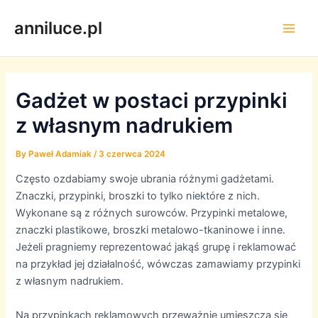
Skip
anniluce.pl
to
Main
content
Men
Gadżet w postaci przypinki
z własnym nadrukiem
By
Paweł Adamiak
/
3 czerwca 2024
Często ozdabiamy swoje ubrania różnymi gadżetami.
Znaczki, przypinki, broszki to tylko niektóre z nich.
Wykonane są z różnych surowców. Przypinki metalowe,
znaczki plastikowe, broszki metalowo-tkaninowe i inne.
Jeżeli pragniemy reprezentować jakąś grupę i reklamować
na przykład jej działalność, wówczas zamawiamy przypinki
z własnym nadrukiem.
Na przypinkach reklamowych przeważnie umieszcza się