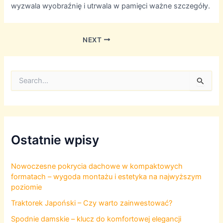
wyzwala wyobraźnię i utrwala w pamięci ważne szczegóły.
Post
NEXT
navigation
S
e
a
r
c
h
f
Ostatnie wpisy
o
r
:
Nowoczesne pokrycia dachowe w kompaktowych
formatach – wygoda montażu i estetyka na najwyższym
poziomie
Traktorek Japoński – Czy warto zainwestować?
Spodnie damskie – klucz do komfortowej elegancji