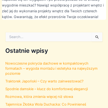
wygodnie mieszkać? Nawiąż współpracę z projektant wnętrz i
zleć jej do wykonania projekty wnętrz dla Twoich czterech
kątów. Gwarantuję, że efekt przerośnie Twoje oczekiwania!
S
e
a
r
Ostatnie wpisy
c
h
f
Nowoczesne pokrycia dachowe w kompaktowych
o
formatach – wygoda montażu i estetyka na najwyższym
r
poziomie
:
Traktorek Japoński – Czy warto zainwestować?
Spodnie damskie – klucz do komfortowej elegancji
Rozmowa, która zmienia więcej niż słowa
Tajemnice Żłobka Wola Duchacka: Co Powinieneś