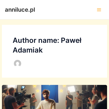
Skip
anniluce.pl
to
Main
content
Men
Author name: Paweł
Adamiak